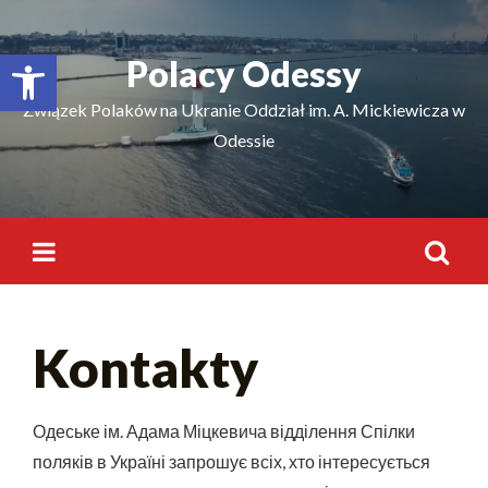
Відкрити Панель інструментів
Polacy Odessy
Związek Polaków na Ukranie Oddział im. A. Mickiewicza w
Odessie
Kontakty
Одеське ім. Адама Міцкевича відділення Спілки
поляків в Україні запрошує всіх, хто інтересується