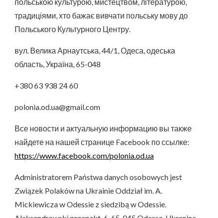
польською культурою, мистецтвом, літературою,
традиціями, хто бажає вивчати польську мову до
Польського Культурного Центру.
вул. Велика Арнаутська, 44/1, Одеса, одеська
область, Україна, 65-048
+380 63 938 24 60
polonia.od.ua@gmail.com
Все новости и актуальную информацию вы также
найдете на нашей странице Facebook по ссылке:
https://www.facebook.com/polonia.od.ua
Administratorem Państwa danych osobowych jest
Związek Polaków na Ukrainie Oddział im. A.
Mickiewicza w Odessie z siedzibą w Odessie.
Aleksandrowski prospekt, 6, 65-045 Odessa, Ukranina.