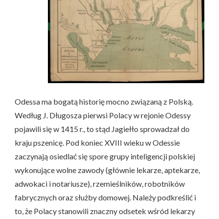
Odessa ma bogatą historię mocno związaną z Polską.
Według J. Długosza pierwsi Polacy w rejonie Odessy
pojawili się w 1415 r., to stąd Jagiełło sprowadzał do
kraju pszenicę. Pod koniec XVIII wieku w Odessie
zaczynają osiedlać się spore grupy inteligencji polskiej
wykonujące wolne zawody (głównie lekarze, aptekarze,
adwokaci i notariusze), rzemieślników, robotników
fabrycznych oraz służby domowej. Należy podkreślić i
to, że Polacy stanowili znaczny odsetek wśród lekarzy