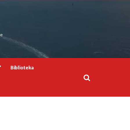
ie
”
Biblioteka