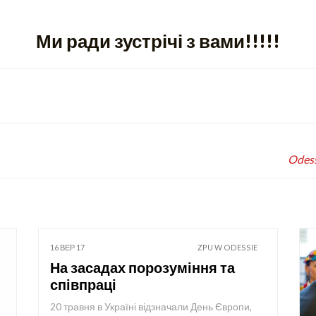
Ми ради зустрічі з вами!!!!!
Odess
16 ВЕР 17
ZPU W ODESSIE
На засадах порозуміння та
співпраці
20 травня в Україні відзначали День Європи,