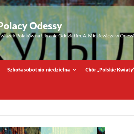
Polacy Odessy
wiązek Polaków na Ukranie Oddział im. A. Mickiewicza w Odess
Szkoła sobotnio-niedzielna
Chór „Polskie Kwiaty