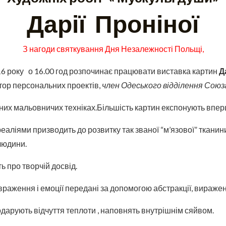
Дарії Проніної
З нагоди святкування Дня Незалежності Польщі,
16 року о 16.00 год розпочинає працювати виставка картин
Д
тор персональних проектів,
член Одеського відділення Союза 
них мальовничих техніках.Більшість картин експонують вперше
еаліями призводить до розвитку так званої “м’язової” тканини
людини.
 про творчій досвід.
враження і емоції передані за допомогою абстракції, виражен
одарують відчуття теплоти , наповнять внутрішнім сяйвом.