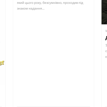
який цього року, безсумнівно, проходив під
знаком надання…
1