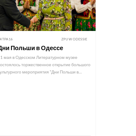
4 ТРА 16
ZPU W ODESSIE
Дни Польши в Одессе
11 мая в Одесском Литературном музее
состоялось торжественное открытие большого
культурного мероприятия "Дни Польши в…