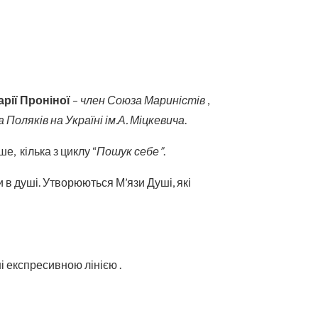
арії Проніної
–
член Союза Мариністів
,
Поляків на Україні ім.А. Міцкевича
.
, кілька з циклу “
Пошук себе”
.
 в душі. Утворюються М’язи Душі, які
і експресивною лінією .