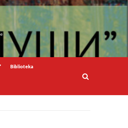
ie
”
Biblioteka