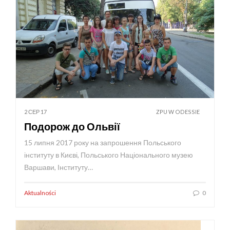
2 СЕР 17
ZPU W ODESSIE
Подорож до Ольвії
15 липня 2017 року на запрошення Польського
інституту в Києві, Польського Національного музею
Варшави, Інституту…
Aktualności
0