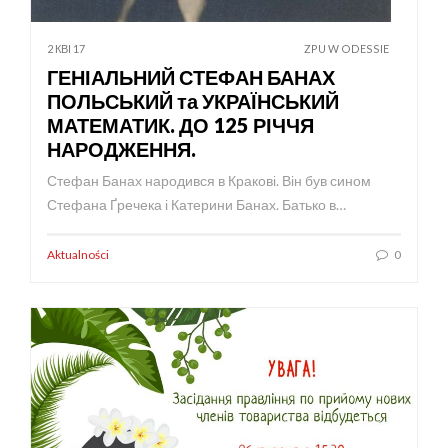
2 КВІ 17
ZPU W ODESSIE
ГЕНІАЛЬНИЙ СТЕФАН БАНАХ
ПОЛЬСЬКИЙ та УКРАЇНСЬКИЙ
МАТЕМАТИК. ДО 125 РІЧЧЯ
НАРОДЖЕННЯ.
Стефан Банах народився в Кракові. Він був сином
Стефана Ґречека і Катерини Банах. Батько в…
Aktualności
0