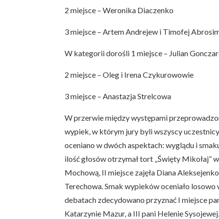
2 miejsce – Weronika Diaczenko
3 miejsce – Artem Andrejew i Timofej Abros
W kategorii dorośli 1 miejsce – Julian Goncza
2 miejsce – Oleg i Irena Czykurowowie
3 miejsce – Anastazja Strelcowa
W przerwie między występami przeprowadzono
wypiek, w którym jury byli wszyscy uczestnicy
oceniano w dwóch aspektach: wyglądu i smak
ilość głosów otrzymał tort „Święty Mikołaj”
Mochową, II miejsce zajęła Diana Aleksejenko, 
Terechowa. Smak wypieków oceniało losowo w
debatach zdecydowano przyznać I miejsce pani 
Katarzynie Mazur, a III pani Helenie Sysojewe