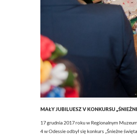
MAŁY JUBILUESZ V KONKURSU „ŚNIEŻN
17 grudnia 2017 roku w Regionalnym Muzeum H
4 w Odessie odbył się konkurs „Śnieżne święt