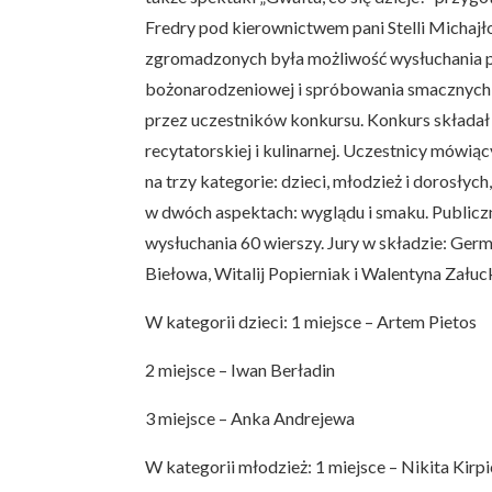
Fredry pod kierownictwem pani Stelli Michajł
zgromadzonych była możliwość wysłuchania po
bożonarodzeniowej i spróbowania smacznyc
przez uczestników konkursu. Konkurs składał 
recytatorskiej i kulinarnej. Uczestnicy mówiąc
na trzy kategorie: dzieci, młodzież i dorosłyc
w dwóch aspektach: wyglądu i smaku. Publicz
wysłuchania 60 wierszy. Jury w składzie: Ger
Biełowa, Witalij Popierniak i Walentyna Załuc
W kategorii dzieci: 1 miejsce – Artem Pietos
2 miejsce – Iwan Berładin
3 miejsce – Anka Andrejewa
W kategorii młodzież: 1 miejsce – Nikita Kirp