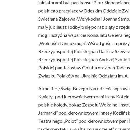
inicjatorami byli pan konsul Piotr Siebeneiche
polskiego pracujące w Odeskim Oddziale Zwi
Swietłana Zajcewa-Wełykodna i Joanna Samp,
mały jubileusz i odbyło się po raz piąty z rzę
mogli liczyć na wsparcie Konsulatu Generalne
„Wolność i Demokracja”. Wśród gości imprezy 
Rzeczypospolitej Polskiej pan Dariusz Szewcz
Rzeczypospolitej Polskiej pan Andrzej Szmidt
Polskiej pan Jarosław Goluba oraz pan Tadeu
Związku Polaków na Ukrainie Oddziału im. A.
Atmosferę Świąt Bożego Narodzenia wprowadz
Kwiaty” pod kierownictwem pani Ireny Koteln
polskie kolędy, pokaz Zespołu Wokalno-Inst
Jarmarki” pod kierownictwem Innesy Koźliński
Teatralnego „Polot” pod kierownictwem pani 
także spektakl „Gwałtu, co się dzieje!” przygo