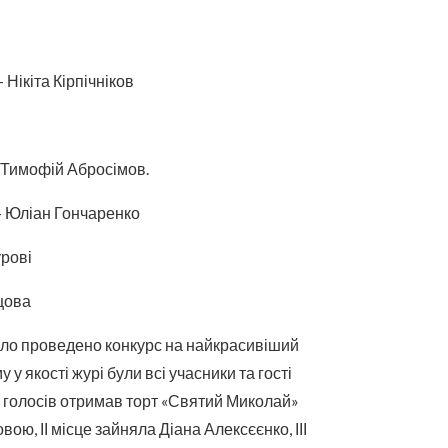
– Нікіта Кірпічніков
а Тимофій Абросімов.
 – Юліан Гончаренко
урові
цова
уло проведено конкурс на найкрасивіший
 у якості журі були всі учасники та гості
ь голосів отримав торт «Святий Миколай»
ю, ІІ місце зайняла Діана Алексєєнко, ІІІ