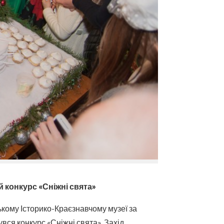
 конкурс «Сніжні свята»
ькому Історико-Краєзнавчому музеї за
вся конкурс «Сніжні свята». Захід,