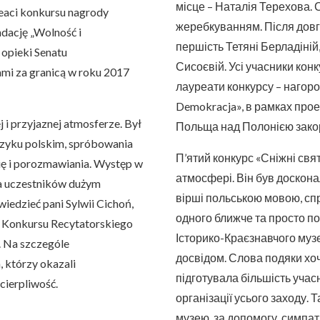
місце – Наталія Терехова.
reaci konkursu nagrody
жеребкуванням. Після довг
dację „Wolność i
першість Тетяні Берладіній, І
opieki Senatu
Сисоєвій. Усі учасники кон
ami za granicą w roku 2017
лауреати конкурсу – нагоро
Demokracja», в рамках прое
 i przyjaznej atmosferze. Był
Польща над Полонією закор
ęzyku polskim, spróbowania
П’ятий конкурс «Сніжні свят
ię i porozmawiania. Występ w
атмосфері. Він був доскон
a uczestników dużym
вірші польською мовою, спр
iedzieć pani Sylwii Cichoń,
одного ближче та просто по
 Konkursu Recytatorskiego
Історико-Краєзнавчого муз
. Na szczególe
досвідом. Слова подяки хоч
 którzy okazali
підготувала більшість учас
cierpliwość.
організації усього заходу.
музею, за допомогу, симпат