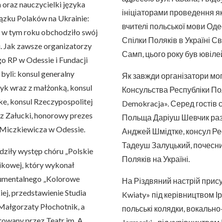
n oraz nauczycielki języka
ініціаторами проведення я
ązku Polaków na Ukrainie:
вчителі польської мови Оде
 w tym roku obchodziło swój
Спілки Поляків в Україні 
du. Jak zawsze organizatorzy
Самп, цього року був ювіле
go RP w Odessie i Fundacji
byli: konsul generalny
Як завжди організатори мо
yk wraz z małżonką, konsul
Консульства Республіки Пол
ke, konsul Rzeczypospolitej
Demokracja». Серед гостів 
sz Załucki, honorowy prezes
Польща Даріуш Шевчик раз
 Miczkiewicza w Odessie.
Анджей Шмідтке, консул Р
Тадеуш Залуцький, почесни
iły występ chóru „Polskie
Поляків на Україні.
ikowej, który wykonał
rumentalnego „Kolorowe
На Різдвяний настрій прису
ej, przedstawienie Studia
Kwiaty» під керівництвом Ір
Małgorzaty Płochotnik, a
польські колядки, вокальн
towany przez Teatr im. A.