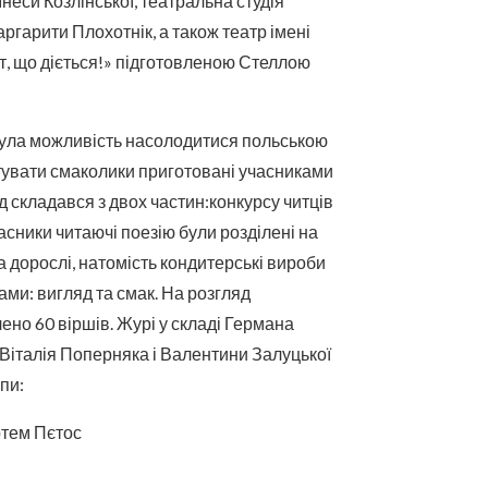
Інеси Козлінської, театральна студія
ргарити Плохотнік, а також театр імені
т, що діється!» підготовленою Стеллою
була можливість насолодитися польською
тувати смаколики приготовані учасниками
д складався з двох частин:конкурсу читців
асники читаючі поезію були розділені на
 та дорослі, натомість кондитерські вироби
ми: вигляд та смак. На розгляд
но 60 віршів. Журі у складі Германа
Віталія Поперняка і Валентини Залуцької
пи:
Артем Пєтос