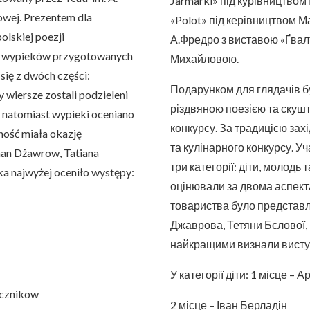
Jarmarki» під курівництвом 
owej. Prezentem dla
«Polot» під керівництвом Ма
lskiej poezji
А.Фредро з виставою «Ґвал
h wypieków przygotowanych
Михайловою.
się z dwóch części:
Подарунком для глядачів 
y wiersze zostali podzieleni
різдвяною поезією та скуш
h, natomiast wypieki oceniano
конкурсу. За традицією захі
ność miała okazję
та кулінарного конкурсу. Уч
man Dżawrow, Tatiana
три категорії: діти, молодь
ka najwyżej oceniło występy:
оцінювали за двома аспекта
товариства було представле
Джаврова, Тетяни Бєлової, 
найкращими визнали висту
У категорії діти: 1 місце – 
icznikow
2 місце – Іван Берладін