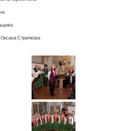
на
льцова
 Оксана Стрелкова