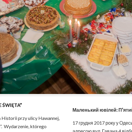
E ŚWIĘTA”
Маленький ювілей: П’ятий
istorii przy ulicy Hawannej,
17 грудня 2017 року у Одес
a”. Wydarzenie, którego
адресою вул. Гавана,4 відбу