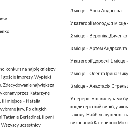
3 місце – Анна Андрєєва
imow
У категорії молодь: 1 місце 
renko
2 місце – Вероніка Дяченко
3 місце – Артем Андрєєв т
У категорії дорослі 1 місце
 konkurs na najpiękniejszy
2 місце – Олег та Ірина Чик
 i goście imprezy. Wypieki
u. Zdecydowanie największą
3 місце – Анастасія Стрель
 wykonany przez Katarzynę
У перерві між виступами б
III miejsce – Natalia
кондитерський виріб, у якому
ybrane jury. Po długich
заходу. Найбільшу кількіст
Tatianie Berładinej, II pani
виконаний Катериною Мохово
j. Wszyscy uczestnicy