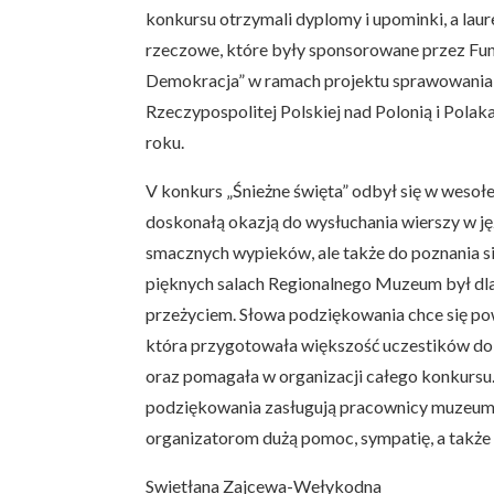
konkursu otrzymali dyplomy i upominki, a lau
rzeczowe, które były sponsorowane przez Fun
Demokracja” w ramach projektu sprawowania 
Rzeczypospolitej Polskiej nad Polonią i Polak
roku.
V konkurs „Śnieżne święta” odbył się w wesołej
doskonałą okazją do wysłuchania wierszy w j
smacznych wypieków, ale także do poznania s
pięknych salach Regionalnego Muzeum był dl
przeżyciem. Słowa podziękowania chce się pow
która przygotowała większość uczestików do
oraz pomagała w organizacji całego konkursu
podziękowania zasługują pracownicy muzeum,
organizatorom dużą pomoc, sympatię, a także 
Swietłana Zajcewa-Wełykodna