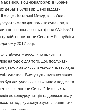
 Смак виробів оцінювало журі вибране
их дебатів було вирішено віддати
І місце – Катерині Мазур, а ІІІ – Олені
курсу отримали дипломи та сувеніри, а
ди, спонсором яких став фонд «Wolność i
кту здійснення опіки Сенатом Республіки
доном у 2017 році.
а» відбувся у веселій та привітній
алою нагодою для того, щоб послухати
обувати смаколики, а також пізнати один
спілкуватися. Виступ у вишуканих залах
ею був для учасників важливою подією та
еться висловити Сильвії Чихонь, яка
ників до конкурсу читців та допомагала у
 Також на подяку заслуговують працівники
ію та терплячість