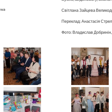
owa
Світлана Зайцева Великод
Переклад: Анастасія Стре
Фото: Владислав Добринін,