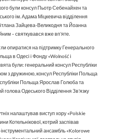
кого були консул Пьотр Себенайхен та
ського ім. Адама Міцкевича відділення
Світлана Зайцева-Великодня та Йоанна
йним – святкувався вже вп’яте.
гли опиратися на підтримку Генерального
ьща в Одесі і Фонду «Wolność i
свята були: генеральний консул Республіки
ом з дружиною, консул Республіки Польща
еспубліки Польща Ярослав Голюба та
й голова Одеського Відділення Зв’язку
тніх налаштував виступ хору «Polskie
ини Котельнікової, котрий заспівав
о-інструментальний ансамбль «Kolorowe