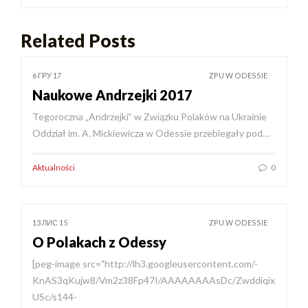
Related Posts
6 ГРУ 17
ZPU W ODESSIE
Naukowe Andrzejki 2017
Tegoroczna „Andrzejki” w Związku Polaków na Ukrainie
Oddział im. A. Mickiewicza w Odessie przebiegały pod…
Aktualności
0
13 ЛИС 15
ZPU W ODESSIE
O Polakach z Odessy
[peg-image src="http://lh3.googleusercontent.com/-
KnAS3qKujw8/Vm2z38Fp47I/AAAAAAAAsDc/Zwddiqix
USc/s144-