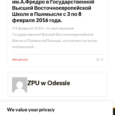
им.А.Фредро в Государственной
Высшей Восточноевропейской
Школе в Пшемысле с 3 по 8
февраля 2016 года.
3-8 февраля 2016 г. по приглашению
Государственной Высшей Восточноевропейской
Школы в Пшемысле(Польша), состоялись гастроли
театральной…
Aktualności
0
ZPU w Odessie
We value your privacy