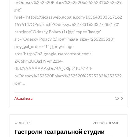
o/Odescy%252520Polacy%252520%2525281%252529.
jpg"
href="https://picasaweb.google.com/105648383517162
159514/OPolakachZOdessy#6227831633327285170"
caption="Odescy Polacy (1).jpg" type="image"
alt="Odescy Polacy (1).jpg" image_size="2552x3510"
peg_gal_order="1" ] [peg-image
src="http://lh3.googleusercontent.com/-
Zw6hm2UQa1Y/Vm2z34-
0lzI/AAAAAAAAsDc/BA_vXlpJ4fU/s144-
o/Odescy%252520Polacy%252520%2525282%252529.
jpg"…
Aktualności
0
26 ЛЮТ 16
ZPU W ODESSIE
Гастроли театральной студии