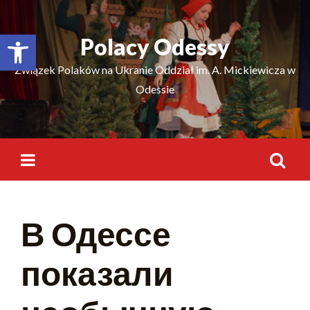
Відкрити Панель інструментів
Polacy Odessy
Związek Polaków na Ukranie Oddział im. A. Mickiewicza w
Odessie
В Одессе
показали