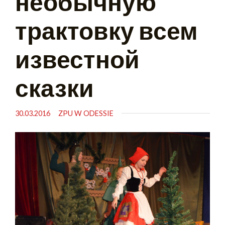
необычную
трактовку всем
известной
сказки
30.03.2016
ZPU W ODESSIE