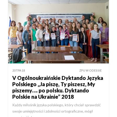
20 ТРА 18
ZPU W ODESSIE
V Ogólnoukraińskie Dyktando Języka
Polskiego „Ja piszę, Ty piszesz, My
piszemy…. po polsku. Dyktando
Polskie na Ukrainie” 2018
Każdy miłośnik języka polskiego, który chciał sprawdzić
swoje umiejętności i zdolności ortograficzne, mógł