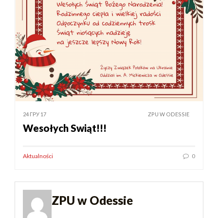
24 ГРУ 17
ZPU W ODESSIE
Wesołych Swiąt!!!
Aktualności
0
ZPU w Odessie