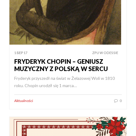
1 БЕР 17
ZPU W ODESSIE
FRYDERYK CHOPIN – GENIUSZ
MUZYCZNY Z POLSKĄ W SERCU
Fryderyk przyszedł na świat w Żelazowej Woli w 1810
roku. Chopin urodził się 1 marca…
Aktualności
0