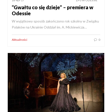
18 ЧЕР 17
ZPU W ODESSIE
“Gwałtu co się dzieje” – premiera w
Odessie
W wyjątkowy sposób zakończono rok szkolny w Związku
Polaków na Ukrainie Oddział im. A. Mickiewicza…
Aktualności
0