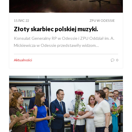
15 ЛИС 22
ZPU W ODESSIE
Złoty skarbiec polskiej muzyki.
Konsulat Generalny RP w Odessie i ZPU Oddział im. A.
Mickiewicza w Odessie przedstawiły widzom…
Aktualności
0