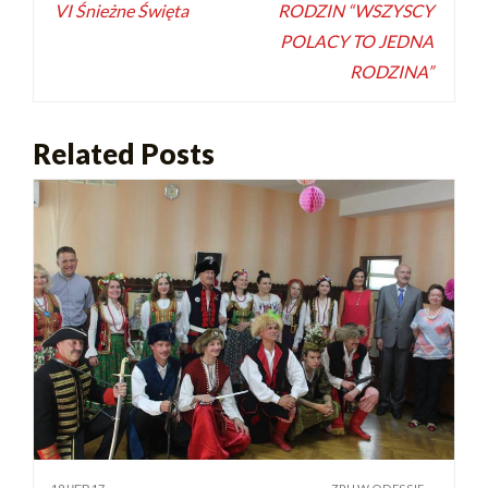
VI Śnieżne Święta
RODZIN “WSZYSCY
POLACY TO JEDNA
RODZINA”
Related Posts