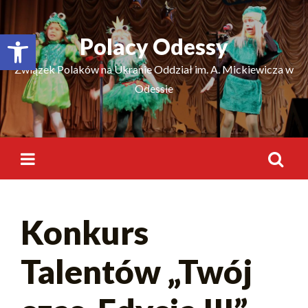
Відкрити Панель інструментів
Polacy Odessy
Związek Polaków na Ukranie Oddział im. A. Mickiewicza w
Odessie
Konkurs
Talentów „Twój