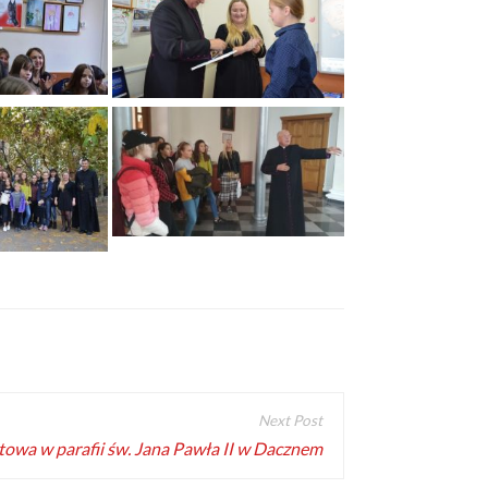
owa w parafii św. Jana Pawła II w Dacznem