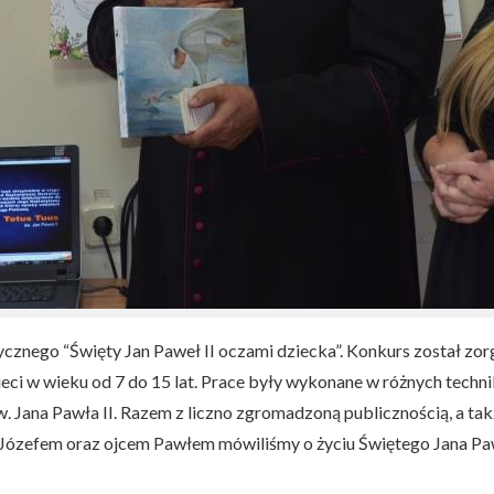
ycznego “Święty Jan Paweł II oczami dziecka”. Konkurs został zor
zieci w wieku od 7 do 15 lat. Prace były wykonane w różnych techni
w. Jana Pawła II. Razem z liczno zgromadzoną publicznością, a t
ózefem oraz ojcem Pawłem mówiliśmy o życiu Świętego Jana Pawła 