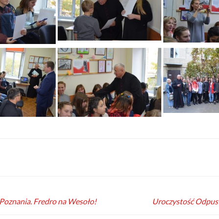
 Poznania. Fredro na Wesoło!
Uroczystość Odpust