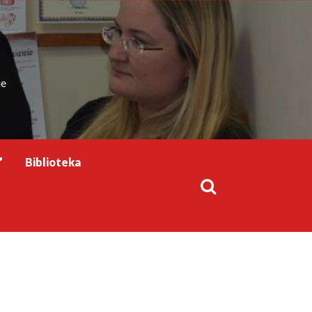
ie
”
Biblioteka