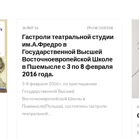
26 ЛЮТ 16
ZPU W ODESSIE
Гастроли театральной студии
им.А.Фредро в
Государственной Высшей
Восточноевропейской Школе
в Пшемысле с 3 по 8 февраля
2016 года.
3-8 февраля 2016 г. по приглашению
Государственной Высшей
Восточноевропейской Школы в
Пшемысле(Польша), состоялись гастроли
4
театральной…
2
R