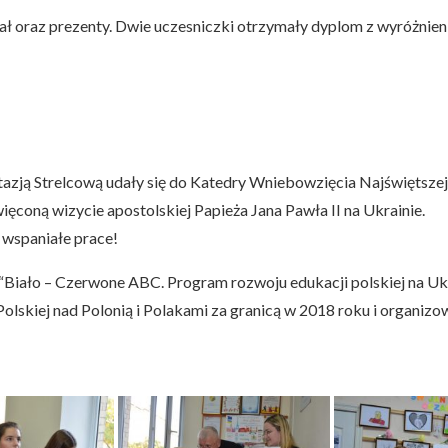
ł oraz prezenty. Dwie uczesniczki otrzymały dyplom z wyróżnieni
stazją Strelcową udały się do Katedry Wniebowzięcia Najświętsz
 wizycie apostolskiej Papieża Jana Pawła II na Ukrainie.
wspaniałe prace!
 “Biało – Czerwone ABC. Program rozwoju edukacji polskiej na U
olskiej nad Polonią i Polakami za granicą w 2018 roku i organi