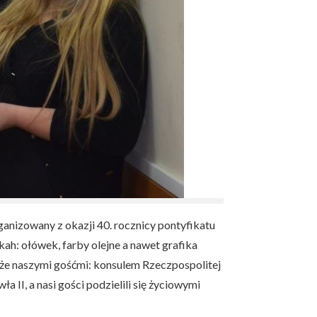
ganizowany z okazji 40. rocznicy pontyfikatu
kah: ołówek, farby olejne a nawet grafika
akże naszymi gośćmi: konsulem Rzeczpospolitej
II, a nasi gości podzielili się życiowymi