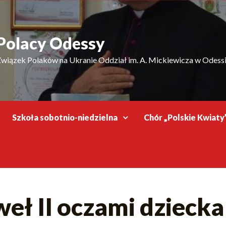
Polacy Odessy
wiązek Polaków na Ukranie Oddział im. A. Mickiewicza w Odess
Szkoła sobotnio-niedzielna
Chór „Polskie Kwiaty
eł II oczami dziecka