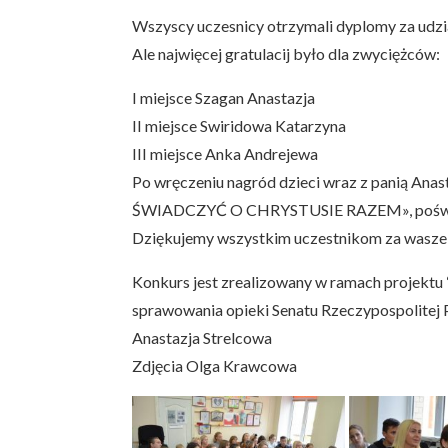
Wszyscy uczesnicy otrzymali dyplomy za udzia
Ale najwięcej gratulacij było dla zwyciężców:
I miejsce Szagan Anastazja
II miejsce Swiridowa Katarzyna
III miejsce Anka Andrejewa
Po wręczeniu nagród dzieci wraz z panią Ana
ŚWIADCZYĆ O CHRYSTUSIE RAZEM», poświęconą
Dziękujemy wszystkim uczestnikom za wasze 
Konkurs jest zrealizowany w ramach projektu
sprawowania opieki Senatu Rzeczypospolitej P
Anastazja Strelcowa
Zdjęcia Olga Krawcowa