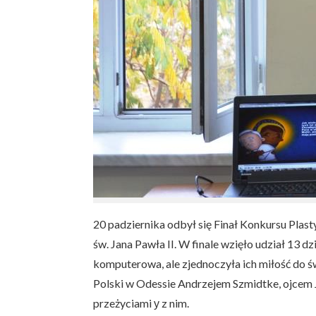
20 padziernika odbył się Finał Konkursu Plast
św. Jana Pawła II. W finale wzięło udział 13 d
komputerowa, ale zjednoczyła ich miłość do ś
Polski w Odessie Andrzejem Szmidtke, ojcem J
przeżyciami у z nim.