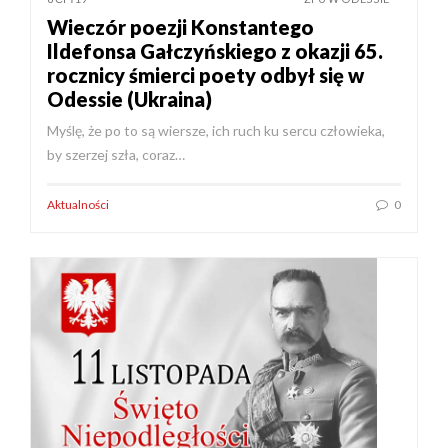
Wieczór poezji Konstantego
Ildefonsa Gałczyńskiego z okazji 65.
rocznicy śmierci poety odbył się w
Odessie (Ukraina)
Myślę, że po to są wiersze, ich ruch ku sercu człowieka,
by szerzej szła, coraz…
Aktualności
0