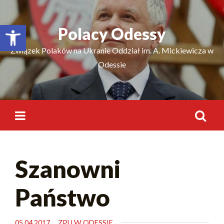
Відкрити Панель інструментів
Polacy Odessy
Związek Polaków na Ukranie Oddział im. A. Mickiewicza w
Odessie
Szanowni
Państwo
05.04.2017
ZPU W ODESSIE