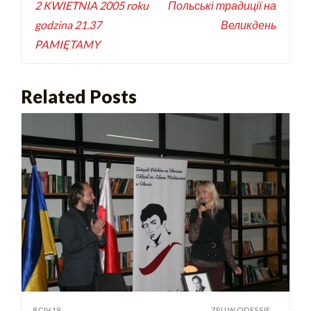
2 KWIETNIA 2005 roku
Польські традиції на
godzina 21.37
Великдень
PAMIĘTAMY
Related Posts
8 СІЧ 19
ZPU W ODESSIE