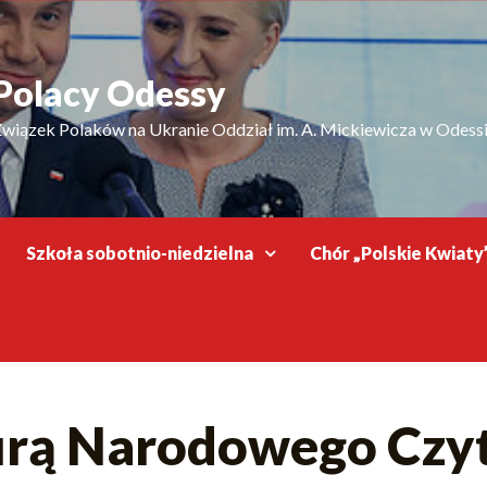
Polacy Odessy
wiązek Polaków na Ukranie Oddział im. A. Mickiewicza w Odess
Szkoła sobotnio-niedzielna
Chór „Polskie Kwiaty
urą Narodowego Czyt