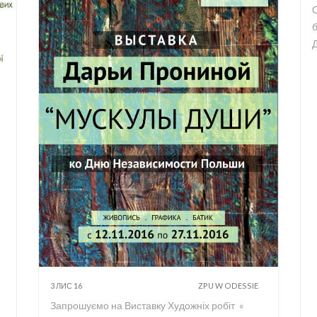
б
3 ЛИС 16
ZPU W ODESSIE
Запрошуємо на Виставку Художніх робіт «