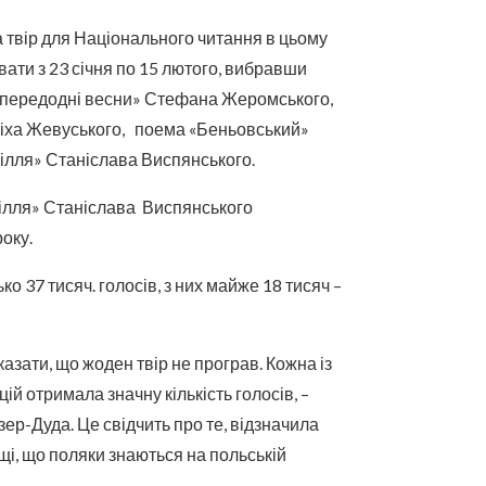
 твір для Національного читання в цьому
ати з 23 січня по 15 лютого, вибравши
Напередодні весни» Стефана Жеромського,
іха Жевуського, поема «Беньовський»
ілля» Станіслава Виспянського.
ілля» Станіслава Виспянського
оку.
о 37 тисяч. голосів, з них майже 18 тисяч –
азати, що жоден твір не програв. Кожна із
й отримала значну кількість голосів, –
ер-Дуда. Це свідчить про те, відзначила
, що поляки знаються на польській