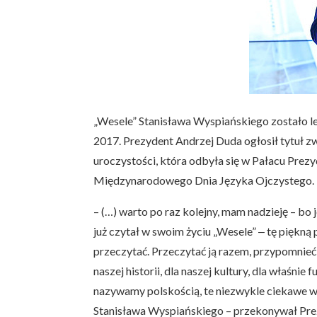
„Wesele” Stanisława Wyspiańskiego zostało 
2017. Prezydent Andrzej Duda ogłosił tytuł z
uroczystości, która odbyła się w Pałacu Prez
Międzynarodowego Dnia Języka Ojczystego.
– (…) warto po raz kolejny, mam nadzieję – bo
już czytał w swoim życiu „Wesele” ‒ tę piękną 
przeczytać. Przeczytać ją razem, przypomnieć
naszej historii, dla naszej kultury, dla właśni
nazywamy polskością, te niezwykle ciekawe 
Stanisława Wyspiańskiego – przekonywał Pre