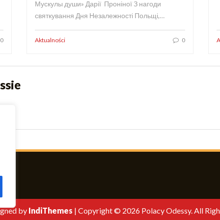
Мускулы души» Дарії Проніної З нагоди
святкування Дня Незалежності Польщі,…
0
Aktualności
0
A
ssie
gned by
IndiThemes
|
Copyright © 2026 Polacy Odessy. All Righ