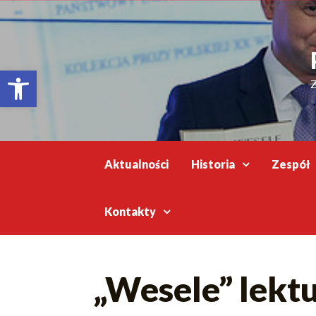
Відкрити Панель інструментів
Z
Aktualności
Historia
Zespół
Kontakty
„Wesele” lekt