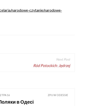
celaria/narodowe-czytanie/narodowe-
Ród Potockich: Jędrzej
2 ТРА 16
ZPU W ODESSIE
Поляки в Одесі