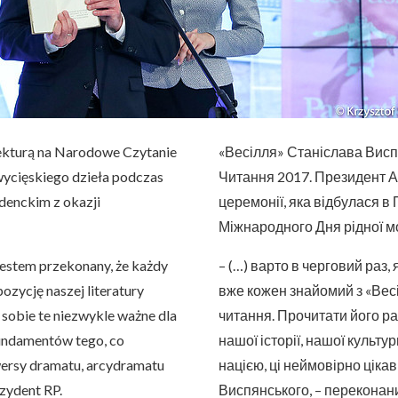
lekturą na Narodowe Czytanie
«Весілля» Станіслава Висп
wycięskiego dzieła podczas
Читання 2017. Президент А
ydenckim z okazji
церемонії, яка відбулася в
Міжнародного Дня рідної м
 jestem przekonany, że każdy
– (…) варто в черговий раз
pozycję naszej literatury
вже кожен знайомий з «Весі
 sobie te niezwykle ważne dla
читання. Прочитати його ра
e fundamentów tego, co
нашої історії, нашої культу
wersy dramatu, arcydramatu
нацією, ці неймовірно цікав
zydent RP.
Виспянського, – переконан