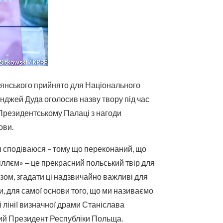
янського прийнято для Національного
нджей Дуда оголосив назву твору під час
 Президентському Палаці з нагоди
ови.
, я сподіваюся – тому що переконаний, що
ллєм» ‒ це прекрасний польський твір для
зом, згадати ці надзвичайно важливі для
ри, для самої основи того, що ми називаємо
і лінії визначної драми Станіслава
ий Президент Республіки Польща.