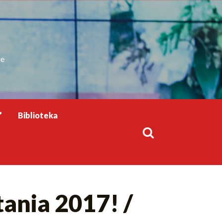
ie
”
Biblioteka
ania 2017! /