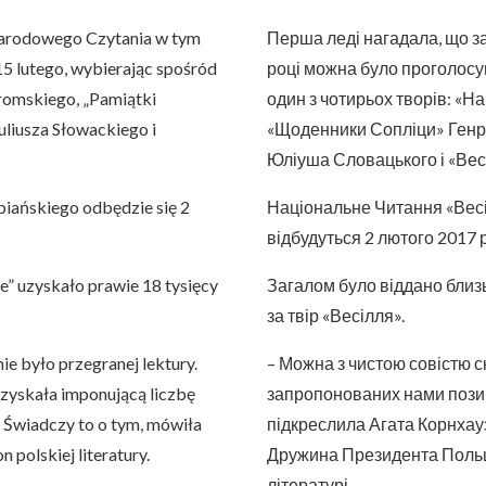
Narodowego Czytania w tym
Перша леді нагадала, що за
5 lutego, wybierając spośród
році можна було проголосув
romskiego, „Pamiątki
один з чотирьох творів: «
uliusza Słowackiego i
«Щоденники Сопліци» Генр
Юліуша Словацького і «Вес
iańskiego odbędzie się 2
Національне Читання «Вес
відбудуться 2 лютого 2017 р
e” uzyskało prawie 18 tysięcy
Загалом було віддано близьк
за твір «Весілля».
e było przegranej lektury.
– Можна з чистою совістю ск
zyskała imponującą liczbę
запропонованих нами позиці
 Świadczy to o tym, mówiła
підкреслила Агата Корнхауз
 polskiej literatury.
Дружина Президента Польщі
літературі.