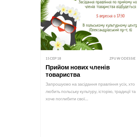
15 СЕР 18
ZPU W ODESSIE
Прийом нових членів
товариства
Запрошуємо на засідання правління усіх, хто
любить польську культуру, історію, традиції та
хоче поглибити свої…