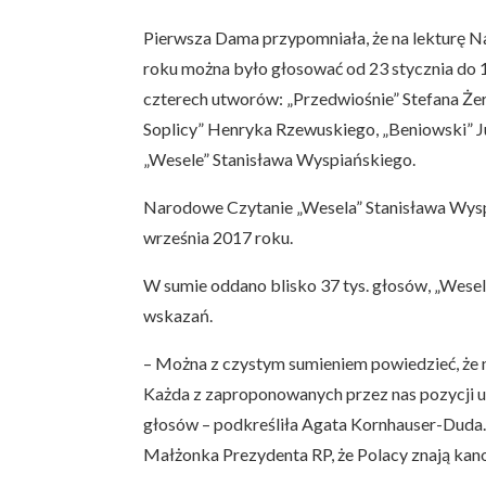
Pierwsza Dama przypomniała, że na lekturę 
roku można było głosować od 23 stycznia do 1
czterech utworów: „Przedwiośnie” Stefana Że
Soplicy” Henryka Rzewuskiego, „Beniowski” J
„Wesele” Stanisława Wyspiańskiego.
Narodowe Czytanie „Wesela” Stanisława Wysp
września 2017 roku.
W sumie oddano blisko 37 tys. głosów, „Wesel
wskazań.
– Można z czystym sumieniem powiedzieć, że ni
Każda z zaproponowanych przez nas pozycji u
głosów – podkreśliła Agata Kornhauser-Duda.
Małżonka Prezydenta RP, że Polacy znają kanon