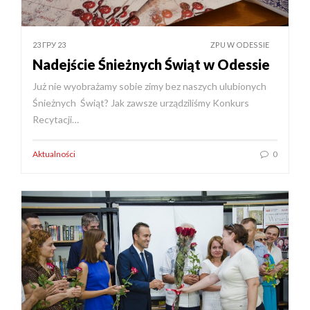
23 ГРУ 23
ZPU W ODESSIE
Nadejście Śnieżnych Świąt w Odessie
Już nie wyobrażamy sobie zimy bez naszych ulubionych
Śnieżnych Świąt? Jak zawsze urządziliśmy Konkurs
Recytacji…
Aktualności
0