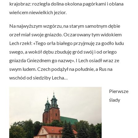
krajobraz: rozległa dolina okolona pagórkami i oblana
wieńcem niewielkich jezior.
Na najwyższym wzgórzu, na starym samotnym dębie
orzeł miał swoje gniazdo. Oczarowany tym widokiem
Lech rzekł: «Tego orła białego przyjmuję za godło ludu
swego, a wokół dębu zbuduję gród swój i od orlego
gniazda Gniezdnem go nazwę». I Lech osiadł wraz ze
swym ludem. Czech podążył na południe, a Rus na
wschód od siedziby Lecha…
Pierwsze
ślady