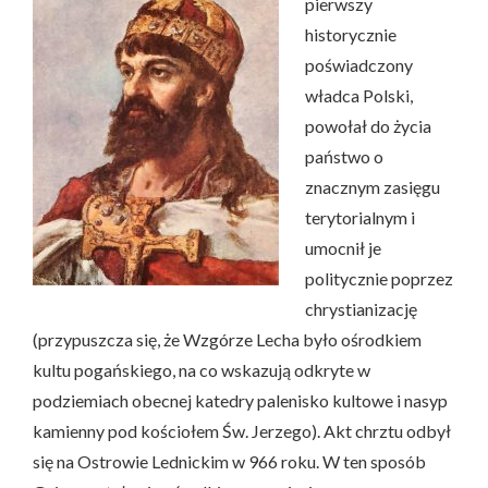
pierwszy
historycznie
poświadczony
władca Polski,
powołał do życia
państwo o
znacznym zasięgu
terytorialnym i
umocnił je
politycznie poprzez
chrystianizację
(przypuszcza się, że Wzgórze Lecha było ośrodkiem
kultu pogańskiego, na co wskazują odkryte w
podziemiach obecnej katedry palenisko kultowe i nasyp
kamienny pod kościołem Św. Jerzego). Akt chrztu odbył
się na Ostrowie Lednickim w 966 roku. W ten sposób