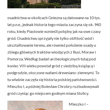
osadnictwa w okolicach Gniezna są datowane na 10 tys.
lat p.n.e., jednak historia tego miasta zaczyna się ok. 940
roku, kiedy Piastowie wznieśli potężny jak na owe czasy
gród. Osadnictwu sprzyjały nie tylko obfitość wód i
ukształtowanie terenu, ale również położenie osady u
zbiegu głównych traktów wiodących z Rusi, Moraw i
Pomorza. Według badań archeologicznych tutaj pod
koniec VIII wieku powstał gród z siedzibą książącą i
podgrodzie, otoczone wałami drewniano-ziemnymi. To
tu właśnie zaczęła się historia polskiej państwowości.
Mieszko I, a póżniej Bolesław Chrobry rozbudowywali
gród czyniąc go miejscem godnym miana Stolicy.
Mieszko I –