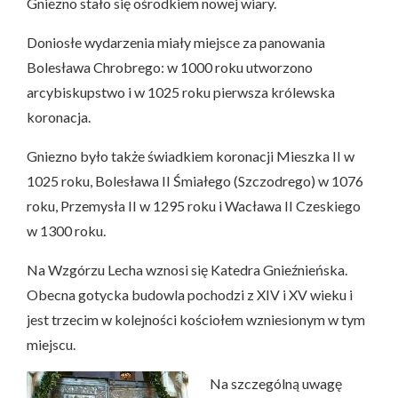
Gniezno stało się ośrodkiem nowej wiary.
Doniosłe wydarzenia miały miejsce za panowania
Bolesława Chrobrego: w 1000 roku utworzono
arcybiskupstwo i w 1025 roku pierwsza królewska
koronacja.
Gniezno było także świadkiem koronacji Mieszka II w
1025 roku, Bolesława II Śmiałego (Szczodrego) w 1076
roku, Przemysła II w 1295 roku i Wacława II Czeskiego
w 1300 roku.
Na Wzgórzu Lecha wznosi się Katedra Gnieźnieńska.
Obecna gotycka budowla pochodzi z XIV i XV wieku i
jest trzecim w kolejności kościołem wzniesionym w tym
miejscu.
Na szczególną uwagę