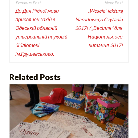
До Дня Рідної мови
„Wesele” lekturą
присвячен захід в
Narodowego Czytania
Одеській обласній
2017! / „Весілля” для
універсальній науковій
Національного
бібліотекі
читання 2017!
ім.Грушевського.
Related Posts