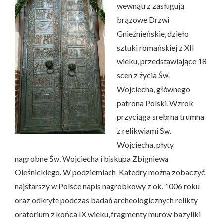
wewnątrz zasługują
brązowe Drzwi
Gnieźnieńskie, dzieło
sztuki romańskiej z XII
wieku, przedstawiające 18
scen z życia Św.
Wojciecha, głównego
patrona Polski. Wzrok
przyciąga srebrna trumna
z relikwiami Św.
Wojciecha, płyty
nagrobne Św. Wojciecha i biskupa Zbigniewa
Oleśnickiego. W podziemiach Katedry można zobaczyć
najstarszy w Polsce napis nagrobkowy z ok. 1006 roku
oraz odkryte podczas badań archeologicznych relikty
oratorium z końca IX wieku, fragmenty murów bazyliki