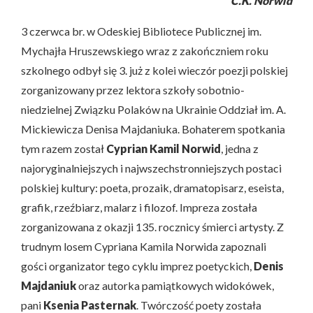
C.K. Norwid
3 czerwca br. w Odeskiej Bibliotece Publicznej im.
Mychajła Hruszewskiego wraz z zakończniem roku
szkolnego odbył się 3. już z kolei wieczór poezji polskiej
zorganizowany przez lektora szkoły sobotnio-
niedzielnej Związku Polaków na Ukrainie Oddział im. A.
Mickiewicza Denisa Majdaniuka. Bohaterem spotkania
tym razem został
Cyprian Kamil Norwid
, jedna z
najoryginalniejszych i najwszechstronniejszych postaci
polskiej kultury: poeta, prozaik, dramatopisarz, eseista,
grafik, rzeźbiarz, malarz i filozof. Impreza została
zorganizowana z okazji 135. rocznicy śmierci artysty. Z
trudnym losem Cypriana Kamila Norwida zapoznali
gości organizator tego cyklu imprez poetyckich,
Denis
Majdaniuk
oraz autorka pamiątkowych widokówek,
pani
Ksenia Pasternak
. Twórczość poety została