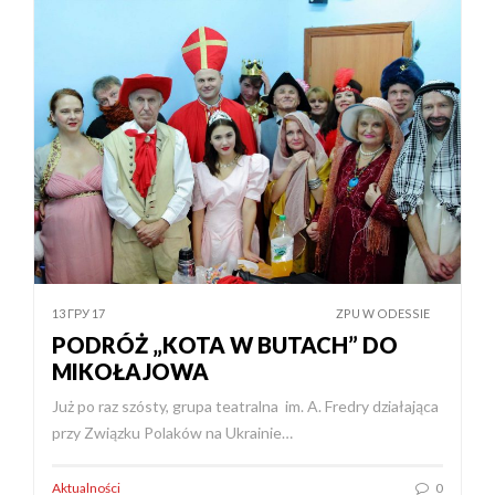
13 ГРУ 17
ZPU W ODESSIE
PODRÓŻ „KOTA W BUTACH” DO
MIKOŁAJOWA
Już po raz szósty, grupa teatralna im. A. Fredry działająca
przy Związku Polaków na Ukrainie…
Aktualności
0