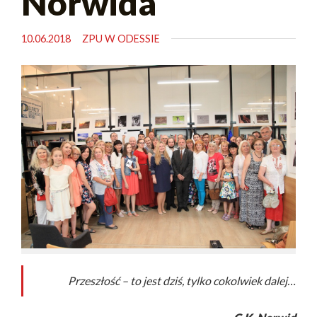
Norwida
10.06.2018
ZPU W ODESSIE
Przeszłość – to jest dziś, tylko cokolwiek dalej…