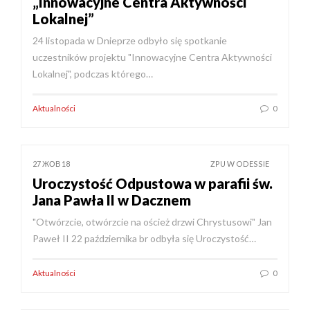
„Innowacyjne Centra Aktywności
Lokalnej”
24 listopada w Dnieprze odbyło się spotkanie
uczestników projektu "Innowacyjne Centra Aktywności
Lokalnej", podczas którego…
Aktualności
0
27 ЖОВ 18
ZPU W ODESSIE
Uroczystość Odpustowa w parafii św.
Jana Pawła II w Dacznem
"Otwórzcie, otwórzcie na oścież drzwi Chrystusowi" Jan
Paweł II 22 października br odbyła się Uroczystość…
Aktualności
0