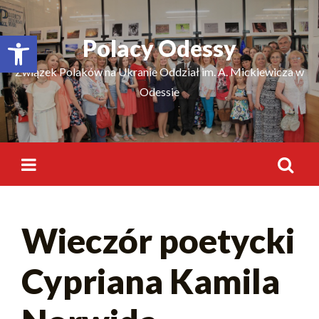
Відкрити Панель інструментів
Polacy Odessy
Związek Polaków na Ukranie Oddział im. A. Mickiewicza w
Odessie
Wieczór poetycki
Cypriana Kamila