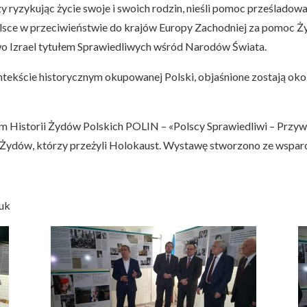
zy ryzykując życie swoje i swoich rodzin, nieśli pomoc prześla
e w przeciwieństwie do krajów Europy Zachodniej za pomoc Żydo
o Izrael tytułem Sprawiedliwych wśród Narodów Świata.
tekście historycznym okupowanej Polski, objaśnione zostają okoli
Historii Żydów Polskich POLIN – «Polscy Sprawiedliwi – Przywr
 Żydów, którzy przeżyli Holokaust. Wystawę stworzono ze wspar
iuk