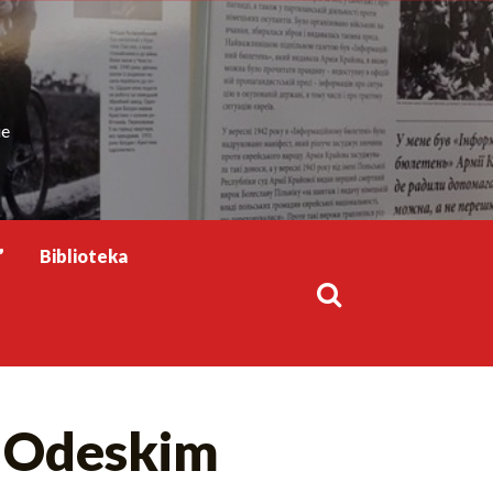
ie
”
Biblioteka
w Odeskim