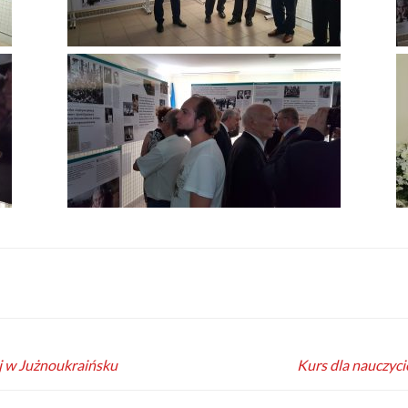
ej w Jużnoukraińsku
Kurs dla nauczyci