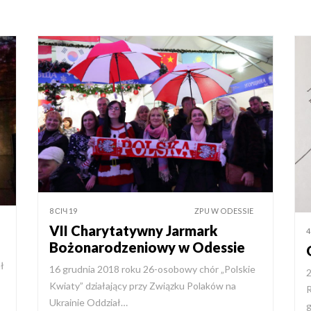
8 СІЧ 19
ZPU W ODESSIE
VII Charytatywny Jarmark
4
Bożonarodzeniowy w Odessie
ł
16 grudnia 2018 roku 26-osobowy chór „Polskie
2
Kwiaty” działający przy Związku Polaków na
R
Ukrainie Oddział…
g