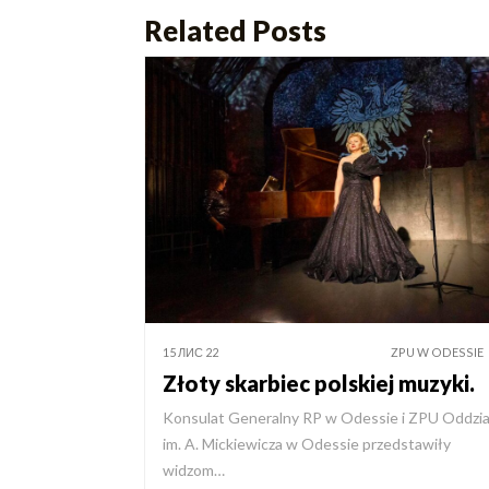
Related Posts
15 ЛИС 22
ZPU W ODESSIE
Złoty skarbiec polskiej muzyki.
Konsulat Generalny RP w Odessie i ZPU Oddzia
im. A. Mickiewicza w Odessie przedstawiły
widzom…