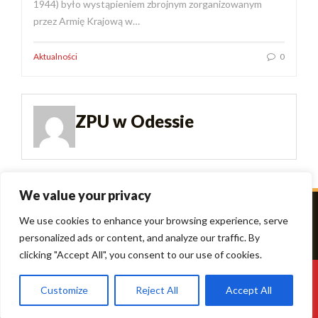
1944) było wystąpieniem zbrojnym zorganizowanym
przez Armię Krajową w…
Aktualności
0
ZPU w Odessie
We value your privacy
We use cookies to enhance your browsing experience, serve
personalized ads or content, and analyze our traffic. By
clicking "Accept All", you consent to our use of cookies.
Theme Designed by
IndiThemes
|
Copyright © 2026 Polacy
Customize
Reject All
Accept All
Odessy. All Rights Reserved.