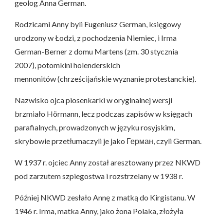
geolog Anna German.
Rodzicami Anny byli Eugeniusz German, księgowy
urodzony w Łodzi, z pochodzenia Niemiec, i Irma
German-Berner z domu Martens (zm. 30 stycznia
2007), potomkini holenderskich
mennonitów (chrześcijańskie wyznanie protestanckie).
Nazwisko ojca piosenkarki w oryginalnej wersji
brzmiało Hörmann, lecz podczas zapisów w księgach
parafialnych, prowadzonych w języku rosyjskim,
skrybowie przetłumaczyli je jako Герман, czyli German.
W 1937 r. ojciec Anny został aresztowany przez NKWD
pod zarzutem szpiegostwa i rozstrzelany w 1938 r.
Później NKWD zesłało Annę z matką do Kirgistanu. W
1946 r. Irma, matka Anny, jako żona Polaka, złożyła