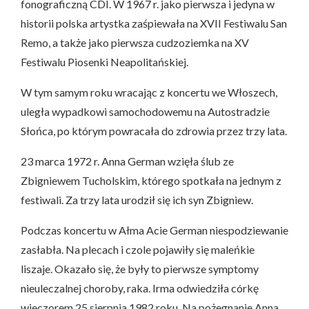
fonograficzną CDI. W 1967 r. jako pierwsza i jedyna w
historii polska artystka zaśpiewała na XVII Festiwalu San
Remo, a także jako pierwsza cudzoziemka na XV
Festiwalu Piosenki Neapolitańskiej.
W tym samym roku wracając z koncertu we Włoszech,
uległa wypadkowi samochodowemu na Autostradzie
Słońca, po którym powracała do zdrowia przez trzy lata.
23 marca 1972 r. Anna German wzięła ślub ze
Zbigniewem Tucholskim, którego spotkała na jednym z
festiwali. Za trzy lata urodził się ich syn Zbigniew.
Podczas koncertu w Ałma Acie German niespodziewanie
zasłabła. Na plecach i czole pojawiły się maleńkie
liszaje. Okazało się, że były to pierwsze symptomy
nieuleczalnej choroby, raka. Irma odwiedziła córkę
wieczorem 25 sierpnia 1982 roku. Na pożegnanie Anna