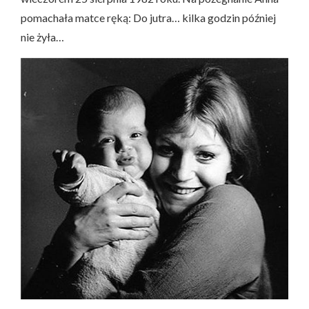
pomachała matce ręką: Do jutra… kilka godzin później
nie żyła…