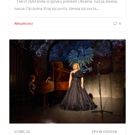
Tekst dyktanda w języku polskim Ukraina nasza ziemia,
nasza Ojczyzna Kraj ojczysty, ziemia ojczysta.…
Aktualności
0
15 ЛИС 22
ZPU W ODESSIE