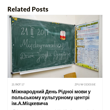
Related Posts
21 ЛЮТ 17
ZPU W ODESSIE
Міжнародний День Рідноі мови у
польському культурному центрі
ім.А.Міцкевича