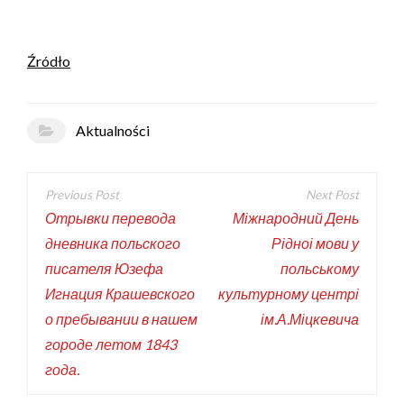
Źródło
Aktualności
Отрывки перевода
Міжнародний День
дневника польского
Рідноі мови у
писателя Юзефа
польському
Игнация Крашевского
культурному центрі
о пребывании в нашем
ім.А.Міцкевича
городе летом 1843
года.