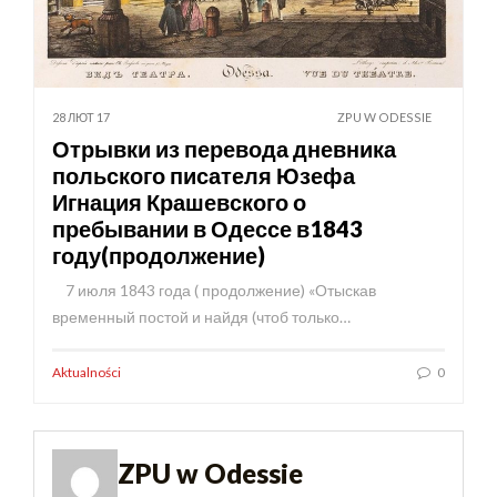
28 ЛЮТ 17
ZPU W ODESSIE
Отрывки из перевода дневника
польского писателя Юзефа
Игнация Крашевского о
пребывании в Одессе в1843
году(продолжение)
7 июля 1843 года ( продолжение) «Отыскав
временный постой и найдя (чтоб только…
Aktualności
0
ZPU w Odessie