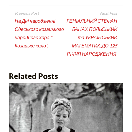
На Дні народженні
ГЕНІАЛЬНИЙ СТЕФАН
Одеського козацького
БАНАХ ПОЛЬСЬКИЙ
народного хора ”
та УКРАЇНСЬКИЙ
Козацьке коло”.
МАТЕМАТИК. ДО 125
РІЧЧЯ НАРОДЖЕННЯ.
Related Posts