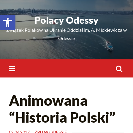
Відкрити Панель інструментів
Polacy Odessy
Związek Polaków na Ukranie Oddział im. A. Mickiewicza w
Odessie
Animowana
“Historia Polski”
02.04.2017
ZPU W ODESSIE