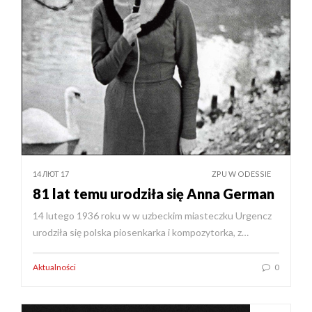
14 ЛЮТ 17
ZPU W ODESSIE
81 lat temu urodziła się Anna German
14 lutego 1936 roku w w uzbeckim miasteczku Urgencz
urodziła się polska piosenkarka i kompozytorka, z…
Aktualności
0